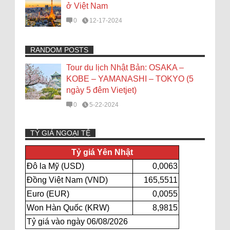
ở Việt Nam
0
12-17-2024
RANDOM POSTS
Tour du lịch Nhật Bản: OSAKA –
KOBE – YAMANASHI – TOKYO (5
ngày 5 đêm Vietjet)
0
5-22-2024
TỶ GIÁ NGOẠI TỆ
Tỷ giá Yên Nhật
Đô la Mỹ (USD)
0,0063
Đồng Việt Nam (VND)
165,5511
Euro (EUR)
0,0055
Won Hàn Quốc (KRW)
8,9815
Tỷ giá vào ngày 06/08/2026