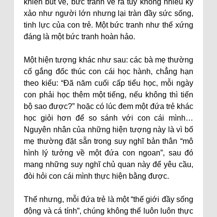
khiển bút vẽ, bức tranh vẽ ra tuy không nhiều kỹ
xảo như người lớn nhưng lại tràn đầy sức sống,
tinh lực của con trẻ. Một bức tranh như thế xứng
đáng là một bức tranh hoàn hảo.
Một hiện tượng khác như sau: các bà mẹ thường
cố gắng đốc thúc con cái học hành, chẳng hạn
theo kiểu: “Đã năm cuối cấp tiểu học, mỗi ngày
con phải học thêm một tiếng, nếu không thì tiến
bộ sao được?” hoặc có lúc đem một đứa trẻ khác
học giỏi hơn để so sánh với con cái mình…
Nguyên nhân của những hiện tượng này là vì bố
mẹ thường đặt sẵn trong suy nghĩ bản thân “mô
hình lý tưởng về một đứa con ngoan”, sau đó
mang những suy nghĩ chủ quan này để yêu cầu,
đòi hỏi con cái mình thực hiện bằng được.
Thế nhưng, mỗi đứa trẻ là một “thế giới đầy sống
động và cá tính”, chúng không thể luôn luôn thực