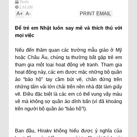
Study
2:44 AM
A
+
A
-
PRINT
EMAIL
Để trẻ em Nhật luôn say mê và thích thú với
mọi việc
Nếu đến thăm quan các trường mẫu giáo ở Mỹ
hoặc Châu Âu, chúng ta thường bắt gặp trẻ em
tham gia một loại hoạt động vẽ tranh. Tham gia
hoạt động này, các em được mặc những bộ quần
ảo “bảo hộ” tay cầm bút vẽ, chân đứng trên
những tấm vải lớn chải trên nền nhà đặt làm giấy
vẽ. Điều đặc biệt là các em có thể vung vẩy màu
vẽ mà không sợ quần áo dính bẩn (vì đã khoáng
trên người bộ quần áo “bảo hộ”!).
Ban đầu, Hirakv không hiểu được ý nghĩa của