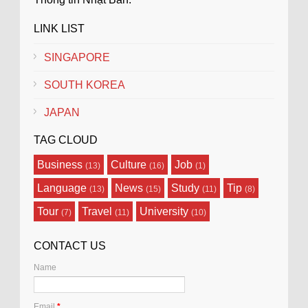
LINK LIST
SINGAPORE
SOUTH KOREA
JAPAN
TAG CLOUD
Business
Culture
Job
(13)
(16)
(1)
Language
News
Study
Tip
(13)
(15)
(11)
(8)
Tour
Travel
University
(7)
(11)
(10)
CONTACT US
Name
Email
*