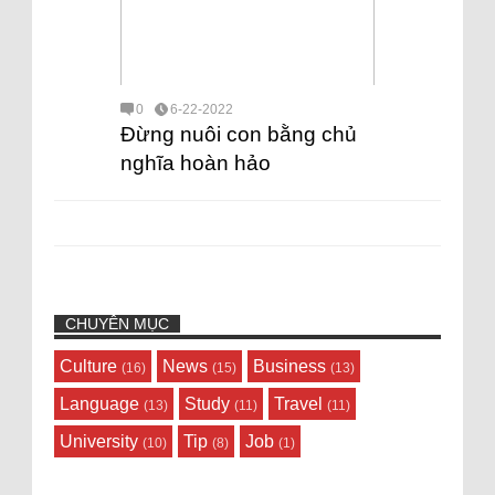
0
6-22-2022
Đừng nuôi con bằng chủ
nghĩa hoàn hảo
CHUYÊN MỤC
Culture
News
Business
(16)
(15)
(13)
Language
Study
Travel
(13)
(11)
(11)
University
Tip
Job
(10)
(8)
(1)